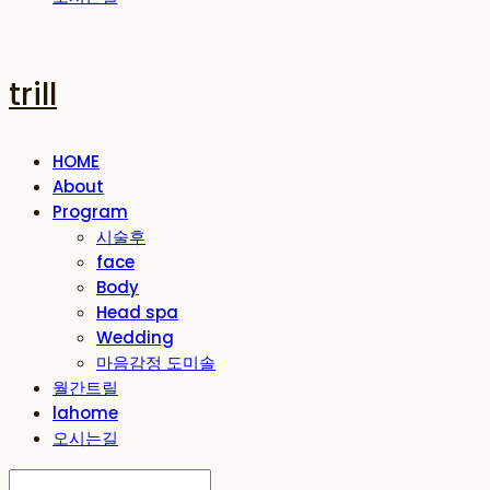
trill
HOME
About
Program
시술후
face
Body
Head spa
Wedding
마음감정 도미솔
월간트릴
lahome
오시는길