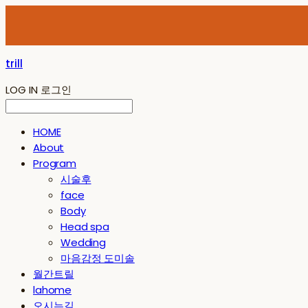
trill
LOG IN
로그인
HOME
About
Program
시술후
face
Body
Head spa
Wedding
마음감정 도미솔
월간트릴
lahome
오시는길