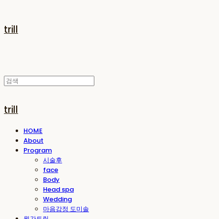
trill
trill
HOME
About
Program
시술후
face
Body
Head spa
Wedding
마음감정 도미솔
월간트릴