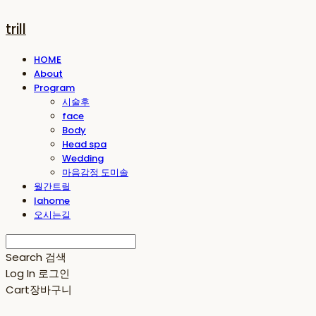
trill
HOME
About
Program
시술후
face
Body
Head spa
Wedding
마음감정 도미솔
월간트릴
lahome
오시는길
Search
검색
Log In
로그인
Cart
장바구니