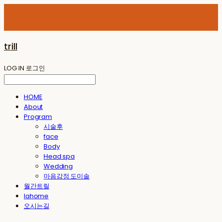
trill
LOG IN
로그인
HOME
About
Program
시술후
face
Body
Head spa
Wedding
마음감정 도미솔
월간트릴
lahome
오시는길