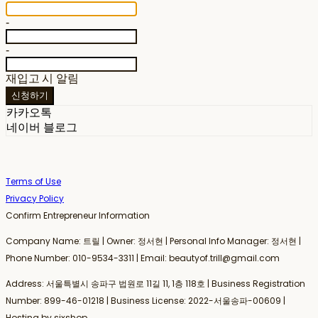
-
-
재입고 시 알림
신청하기
카카오톡
네이버 블로그
Terms of Use
Privacy Policy
Confirm Entrepreneur Information
Company Name: 트릴 | Owner: 정서현 | Personal Info Manager: 정서현 |
Phone Number: 010-9534-3311 | Email: beautyof.trill@gmail.com
Address: 서울특별시 송파구 법원로 11길 11, 1층 118호 | Business Registration
Number:
899-46-01218
| Business License:
2022-서울송파-00609
|
Hosting by sixshop