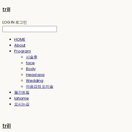
trill
LOG IN
로그인
HOME
About
Program
시술후
face
Body
Head spa
Wedding
마음감정 도미솔
월간트릴
lahome
오시는길
trill