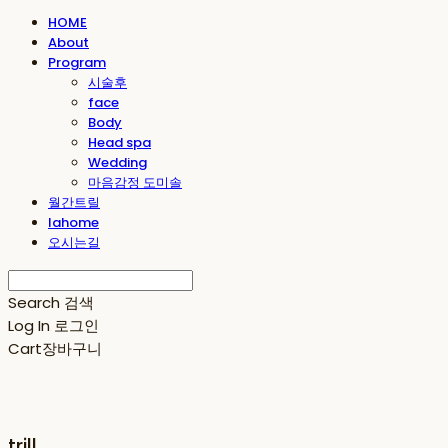
HOME
About
Program
시술후
face
Body
Head spa
Wedding
마음감정 도미솔
월간트릴
lahome
오시는길
Search
검색
Log In
로그인
Cart
장바구니
trill