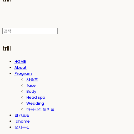
trill
HOME
About
Program
시술후
face
Body
Head spa
Wedding
마음감정 도미솔
월간트릴
lahome
오시는길