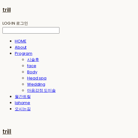
trill
LOG IN
로그인
HOME
About
Program
시술후
face
Body
Head spa
Wedding
마음감정 도미솔
월간트릴
lahome
오시는길
trill