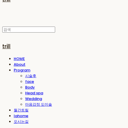
trill
HOME
About
Program
시술후
face
Body
Head spa
Wedding
마음감정 도미솔
월간트릴
lahome
오시는길