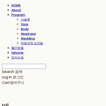
HOME
About
Program
시술후
face
Body
Head spa
Wedding
마음감정 도미솔
월간트릴
lahome
오시는길
Search
검색
Log In
로그인
Cart
장바구니
trill