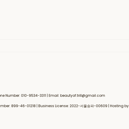
 Number: 010-9534-3311 | Email: beautyof.trill@gmail.com
umber:
899-46-01218
| Business License:
2022-서울송파-00609
| Hosting by