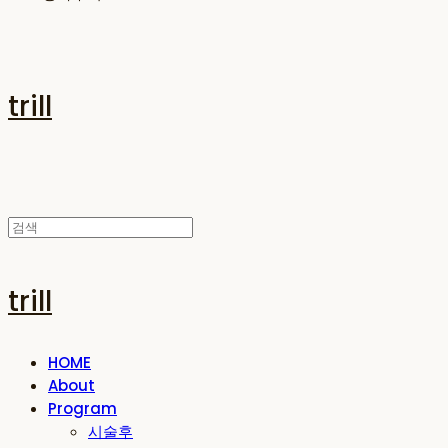
trill
trill
HOME
About
Program
시술후