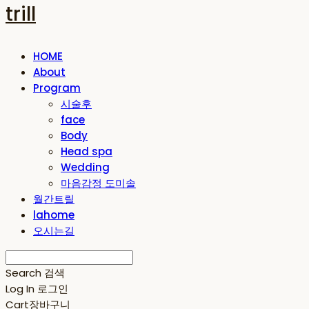
trill
HOME
About
Program
시술후
face
Body
Head spa
Wedding
마음감정 도미솔
월간트릴
lahome
오시는길
Search
검색
Log In
로그인
Cart
장바구니