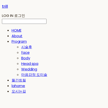
trill
LOG IN
로그인
HOME
About
Program
시술후
face
Body
Head spa
Wedding
마음감정 도미솔
월간트릴
lahome
오시는길