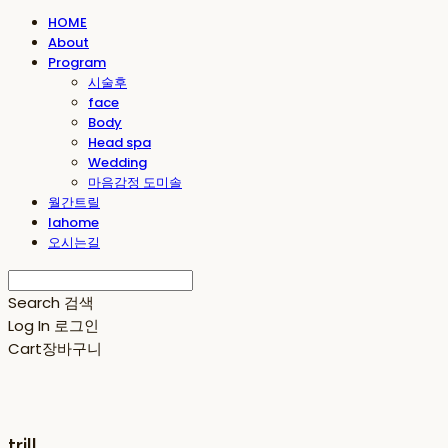
HOME
About
Program
시술후
face
Body
Head spa
Wedding
마음감정 도미솔
월간트릴
lahome
오시는길
Search
검색
Log In
로그인
Cart
장바구니
trill