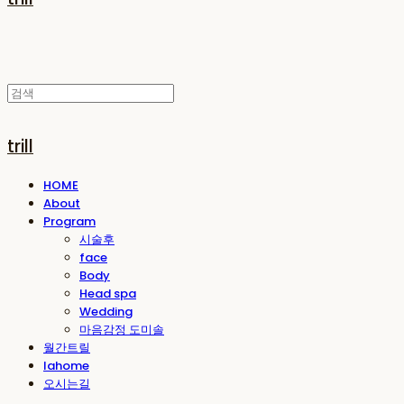
trill
HOME
About
Program
시술후
face
Body
Head spa
Wedding
마음감정 도미솔
월간트릴
lahome
오시는길