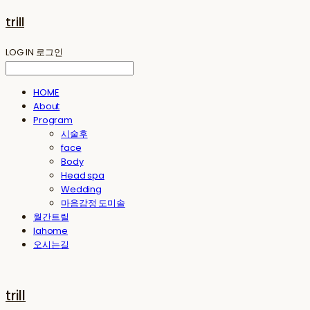
trill
LOG IN
로그인
HOME
About
Program
시술후
face
Body
Head spa
Wedding
마음감정 도미솔
월간트릴
lahome
오시는길
trill